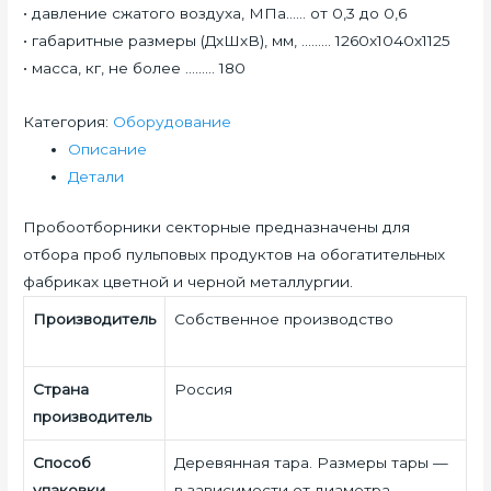
• давление сжатого воздуха, МПа…… от 0,3 до 0,6
• габаритные размеры (ДхШхВ), мм, ……… 1260х1040х1125
• масса, кг, не более ……… 180
Количество
Категория:
Оборудование
Описание
Детали
Пробоотборники секторные предназначены для
отбора проб пульповых продуктов на обогатительных
фабриках цветной и черной металлургии.
Производитель
Собственное производство
Страна
Россия
производитель
Способ
Деревянная тара. Размеры тары —
упаковки
в зависимости от диаметра