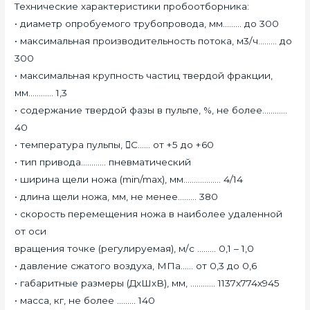
Технические характеристики пробоотборника:
• диаметр опробуемого трубопровода, мм……… до 300
• максимальная производительность потока, м3/ч……… до
300
• максимальная крупность частиц твердой фракции,
мм………… 1,3
• содержание твердой фазы в пульпе, %, не более…………
40
• температура пульпы, С…… от +5 до +60
• тип привода………… пневматический
• ширина щели ножа (min/max), мм……………… 4/14
• длина щели ножа, мм, не менее……… 380
• скорость перемещения ножа в наиболее удаленной
от оси
вращения точке (регулируемая), м/с ……… 0,1 – 1,0
• давление сжатого воздуха, МПа…… от 0,3 до 0,6
• габаритные размеры (ДхШхВ), мм, ………… 1137х774х945
• масса, кг, не более ……… 140