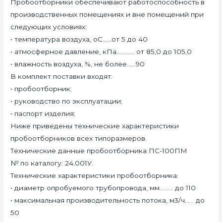
Пробоотборники обеспечивают работоспособность в
производственных помещениях и вне помещений при
следующих условиях:
• температура воздуха, оС……от 5 до 40
• атмосферное давление, кПа………… от 85,0 до 105,0
• влажность воздуха, %, не более……90
В комплект поставки входят:
• пробоотборник;
• руководство по эксплуатации;
• паспорт изделия;
Ниже приведены технические характеристики
пробоотборников всех типоразмеров.
Технические данные пробоотборника ПС-100ПМ
№ по каталогу: 24.001У.
Технические характеристики пробоотборника:
• диаметр опробуемого трубопровода, мм……… до 110
• максимальная производительность потока, м3/ч…… до
50