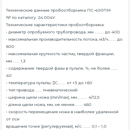
Технические данные пробоотборника ПС-400ПМ
№ по каталогу: 24.004У.
Технические характеристики пробоотборника:
• диаметр опробуемого трубопровода, мм………… до 400
• максимальная производительность потока, м3/ч……… до
600
• максимальная крупность частиц твердой фракции,
мм……… 1,3
• содержание твердой фазы в пульпе, %, не более………
40
• температура пульпы, С……… от +5 до +60
• тип привода……… пневматический
• ширина щели ножа (min/max), мм………… 4/12,5
• длина щели ножа, мм, не менее……… 460
• скорость перемещения ножа в наиболее удаленной
от оси
вращения точке (регулируемая), м/с ……… 0,1 – 1,0