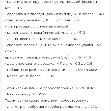
• максимальная крупность частиц твердой фракции,
мм……… 1,3
• содержание твердой фазы в пульпе, %, не более…… 40
• температура пульпы, С……… от +5 до +60
• тип привода………… пневматический
• ширина щели ножа (min/max), мм… ……… 4/11,2
• длина щели ножа, мм, не менее……… 180
• скорость перемещения ножа в наиболее удаленной
от оси
вращения точке (регулируемая), м/с ……… 0,1 – 1,0
• давление сжатого воздуха, МПа…… от 0,3 до 0,6
• габаритные размеры (ДхШхВ), мм, ……… 753х484х640
• масса, кг, не более ……… 80
Технические данные пробоотборника ПС-200ПМ
№ по каталогу: 24.002У.
Технические характеристики пробоотборника:
• диаметр опробуемого трубопровода, мм…… до 220