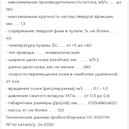
• максимальная производительность потока, м3/ч……… до
160
• максимальная крупность частиц твердой фракции,
мм……… 1,3
• содержание твердой фазы в пульпе, %, не более………
40
• температура пульпы, С……… от +5 до +60
• тип привода………… пневматический
• ширина щели ножа (min/max), мм… ……… 4/11,5
• длина щели ножа, мм, не менее……… 280
• скорость перемещения ножа в наиболее удаленной
от оси
• вращения точке (регулируемая), м/с ……… 0,1 – 1,0
• давление сжатого воздуха, МПа……… от 0,3 до 0,6
• габаритные размеры (ДхШхВ), мм, ……… 1033х680х820
• масса, кг, не более ……… 120
Технические данные пробоотборника ПС-300ПМ
№ по каталогу: 24.003У.